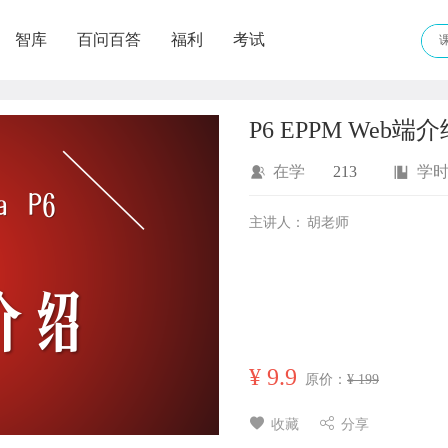
智库
百问百答
福利
考试
P6 EPPM Web端
在学
213
学
主讲人：
胡老师
¥
9.9
原价：
¥ 199
收藏
分享