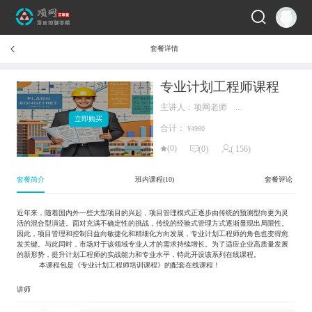
套餐详情

专业计划工程师课程
主讲人：项网老师 ...
立即购买
合计：
¥4980
(0)
(0)
( 156)

套餐简介
班内课程(
10
)
套餐评论
近年来，随着国内外一些大型项目的兴起，
项目管理模式正逐步由传统的预测型向更为灵
活的混合型演进
。
面对充满不确定性的挑战，传统的经验式管理方式逐渐显现出局限性。
因此，
项目管理和控制日益向敏捷化和精细化方向发展
，专业计划工程师的角色也变得愈
发关键。
与此同时，市场对于该领域专业人才的需求持续增长。
为了适应企业高质量发展
的新形势，提升计划工程师的实战能力和专业水平，特此开设该系列在线课程
。
本课程包是《专业计划工程师培训课程》的配套在线课程！
讲师