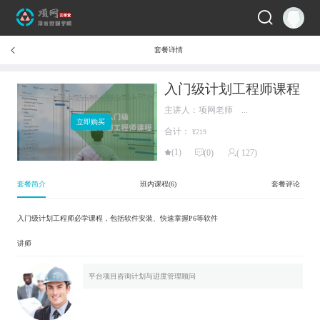
套餐详情

入门级计划工程师课程
主讲人：项网老师 ...
立即购买
合计：
¥219
(1)
(0)
( 127)

套餐简介
班内课程(
6
)
套餐评论
入门级计划工程师必学课程，包括软件安装、快速掌握P6等软件
讲师
平台项目咨询计划与进度管理顾问